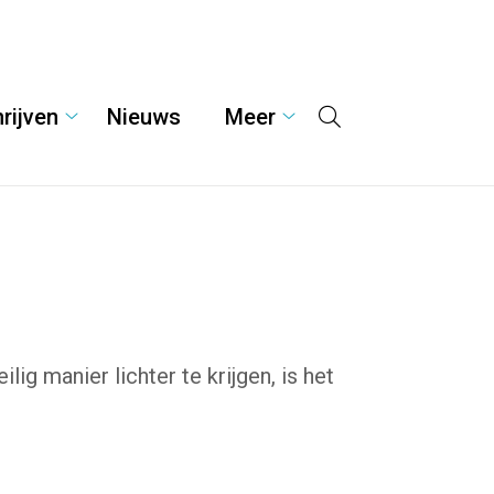
rijven
Nieuws
Meer
Hoofdmenu
Inschrijven
Meer
submenu
submenu
lig manier lichter te krijgen, is het