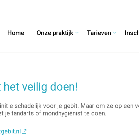
Home
Onze praktijk
Tarieven
Insch
Onze
Tarieven
praktijk
submenu
submenu
het veilig doen!
initie schadelijk voor je gebit. Maar om ze op een vei
met je tandarts of mondhygiënist te doen.
gebit.nl