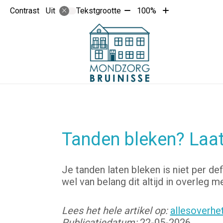
Tekst
Tekst
Contrast
Tekstgrootte
100%
Uit
verkleinen
vergroten
met
met
10%
10%
Tanden bleken? Laat 
Je tanden laten bleken is niet per def
wel van belang dit altijd in overleg 
Lees het hele artikel op:
allesoverhet
Publicatiedatum:
22-05-2026