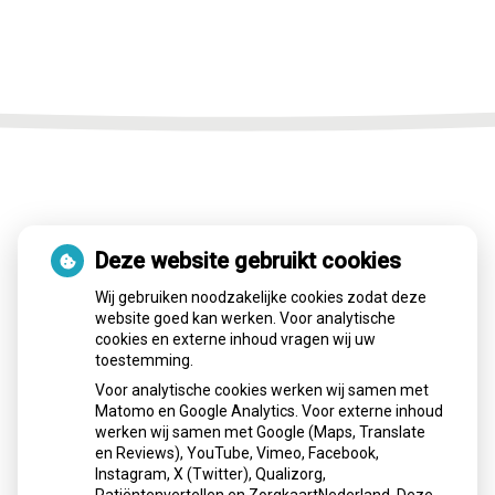
Adresgegevens
Deze website gebruikt cookies
Wij gebruiken noodzakelijke cookies zodat deze
Poststraat 14
website goed kan werken. Voor analytische
4311 AL Bruinisse
cookies en externe inhoud vragen wij uw
toestemming.
Tel:
0111 482666
Voor analytische cookies werken wij samen met
E-mail:
info@mondzorgbruinisse.nl
Matomo en Google Analytics. Voor externe inhoud
werken wij samen met Google (Maps, Translate
en Reviews), YouTube, Vimeo, Facebook,
Instagram, X (Twitter), Qualizorg,